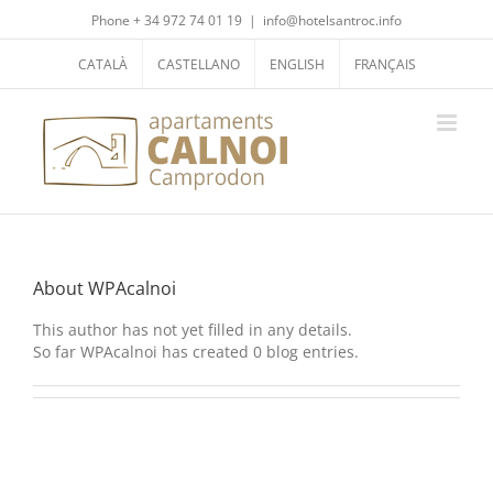
Skip
Phone + 34 972 74 01 19
|
info@hotelsantroc.info
to
content
CATALÀ
CASTELLANO
ENGLISH
FRANÇAIS
About
WPAcalnoi
This author has not yet filled in any details.
So far WPAcalnoi has created 0 blog entries.