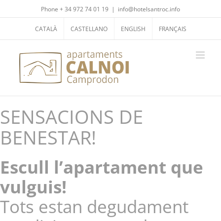
Skip
Phone + 34 972 74 01 19
|
info@hotelsantroc.info
to
content
CATALÀ
CASTELLANO
ENGLISH
FRANÇAIS
SENSACIONS DE
BENESTAR!
Escull l’apartament que
vulguis!
Tots estan degudament