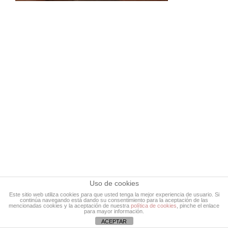
Uso de cookies
Este sitio web utiliza cookies para que usted tenga la mejor experiencia de usuario. Si
Copyright 2022 - Apartamentos Cal Noi de Camprodon |
Legal Notice
continúa navegando está dando su consentimiento para la aceptación de las
mencionadas cookies y la aceptación de nuestra
política de cookies
, pinche el enlace
para mayor información.
ACEPTAR